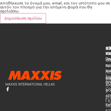
Αποθήκευσε το όνομά μου, email, και τον ιστότοπο μου σε
αυτόν τον πλοηγό για την επόμενη φορά που θα
σχολιάσω.
ΕΤ
Κ
Πλ
Κα
Ετα
ΕΠ
Πρ
MA
4x
Όρ
-
IN
Χρ
SU
HEL
Συ
ΕΛ
Μα
Ασφ
ΦΟ
MAXXIS INTERNATIONAL HELLAS
Αν
Co
ΦΟ
3
ΑΡ
AT
,
Γ.Ε
Κα
58
57