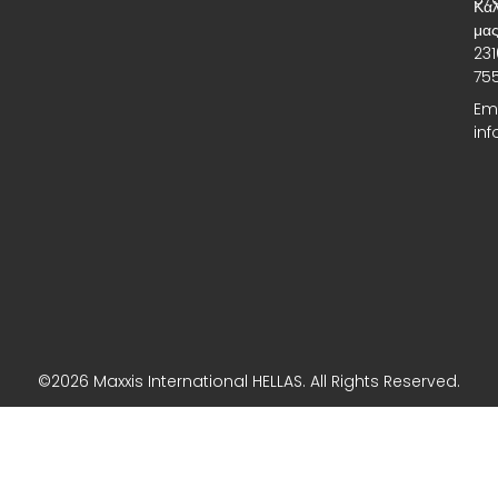
Καλ
μας
231
755
Ema
in
©2026 Maxxis International HELLAS. All Rights Reserved.